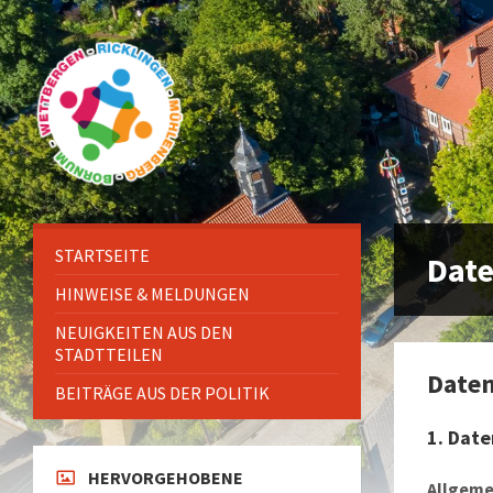
Zum
Überspringen
Zur
Inhalt
auf
Fußzeile
springen
die
springen
linke
Seitenleiste
STARTSEITE
Dat
HINWEISE & MELDUNGEN
NEUIGKEITEN AUS DEN
STADTTEILEN
Daten
BEITRÄGE AUS DER POLITIK
1. Date
HERVORGEHOBENE
Allgeme