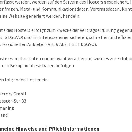
erfasst werden, werden auf den Servern des Hosters gespeichert. Hi
nfragen, Meta- und Kommunikationsdaten, Vertragsdaten, Konta
 eine Website generiert werden, handeln.
atz des Hosters erfolgt zum Zwecke der Vertragserfüllung gegen
 lit. b DSGVO) und im Interesse einer sicheren, schnellen und effi
fessionellen Anbieter (Art. 6 Abs. 1 lit. f DSGVO).
ster wird Ihre Daten nur insoweit verarbeiten, wie dies zur Erfüllu
n in Bezug auf diese Daten befolgen.
en folgenden Hoster ein:
actory GmbH
sster-Str. 33
smaning
land
emeine Hinweise und Pflichtinformationen