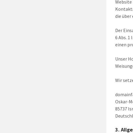
Website 
Kontakta
die über
Der Eins
6 Abs. 1
einen pro
Unser Ho
Weisunge
Wir setz
domainf
Oskar-Me
85737 I
Deutsch
3. Allg