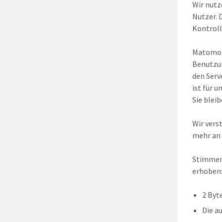
Wir nutz
Nutzer. 
Kontroll
Matomo v
Benutzun
den Serv
ist für 
Sie blei
Wir vers
mehr an 
Stimmen 
erhoben
2 Byt
Die a