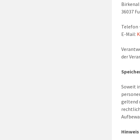
Birkenal
36037 Fu
Telefon 
E-Mail:
K
Verantwo
der Vera
Speiche
Soweit i
personen
geltend 
rechtlic
Aufbewah
Hinweis