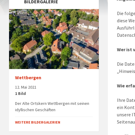
BILDERGALERIE
Die folg
diese We
Ausführ
Datensch
Wer ist 
Die Date
„Hinweis
Wettbergen
Wie erfa
12. Mai 2021
1 Bild
Ihre Dat
Der Alte Ortskern Wettbergen mit seinen
ein Kont
idyllischen Geschäften
unsere I
Seitenau
WEITERE BILDERGALERIEN