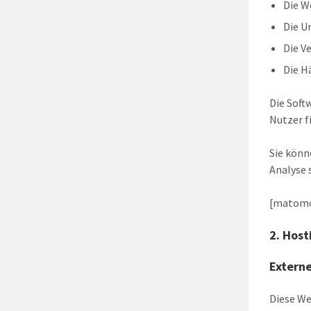
Die W
Die U
Die V
Die H
Die Soft
Nutzer f
Sie könn
Analyse 
[matomo
2. Host
Extern
Diese We