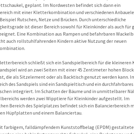
ettschaukel, geplant. Im Nordwesten befindet sich dann ein
ereich mit einer Kletterkombination und verschiedenen Anbaue
Beispiel Rutschen, Netze und Brücken. Durch unterschiedliche
gkeitsgrade ist dieser Bereich sowohl für Kleinkinder als auch für
geeignet. Eine Kombination aus Rampen und befahrbaren Wackelb
ht auch rollstuhlfahrenden Kindern aktive Nutzung der neuen
kombination.
letterbereich schließt sich ein Sandspielbereich für die kleineren 
Sandspiel wird an zwei Seiten mit einer 45 Zentimeter hohen Bloc
st, die als Sitzelement oder als Backtisch genutzt werden kann. I
ich des Sandspiels sind ein Sandspieltisch und ein durchfahrbares
schen integriert. Im Schatten der Bäume und in unmittelbarer Nä
lbereichs werden zwei Wipptiere für Kleinkinder aufgestellt. Im
chen Bereich des Spielplatzes befindet sich ein Balancierbereich m
en Hüpfplatten und einem Balanciertau.
it farbigem, falldämpfendem Kunststoffbelag (EPDM) gestaltet