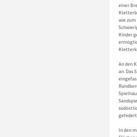
einer Br
Kletterb
wie zum 
Schwieri
Kinder 
ermöglic
Kletter
An den K
an. Das 
eingefas
Randbere
Spielhäu
Sandspie
südöstli
gefedert
In den m