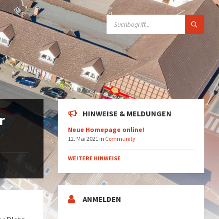
SUCHE:
HINWEISE & MELDUNGEN
r
Neue Homepage online!
12. Mai 2021
in
Community
WEITERE HINWEISE
ANMELDEN