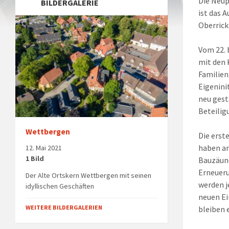
Die Neup
BILDERGALERIE
ist das 
Oberrick
Vom 22. 
mit den 
Familien
Eigenini
neu gest
Beteilig
Wettbergen
Die erst
haben am
12. Mai 2021
1 Bild
Bauzäun
Erneuer
Der Alte Ortskern Wettbergen mit seinen
werden j
idyllischen Geschäften
neuen Ei
WEITERE BILDERGALERIEN
bleiben 