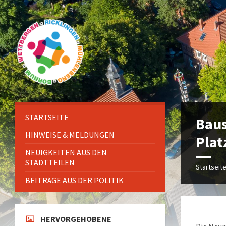
Zum
Überspringen
Überspringen
Zur
Inhalt
auf
auf
Fußzeile
springen
die
die
springen
linke
rechte
Seitenleiste
Seitenleiste
STARTSEITE
Baus
HINWEISE & MELDUNGEN
Plat
NEUIGKEITEN AUS DEN
STADTTEILEN
Startseit
BEITRÄGE AUS DER POLITIK
HERVORGEHOBENE