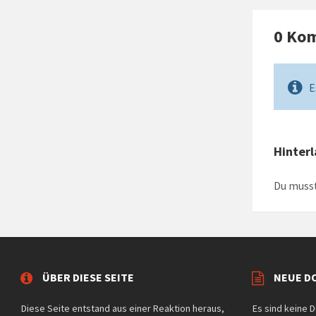
0 Ko
E
Hinter
Du muss
ÜBER DIESE SEITE
NEUE D
Diese Seite entstand aus einer Reaktion heraus,
Es sind keine