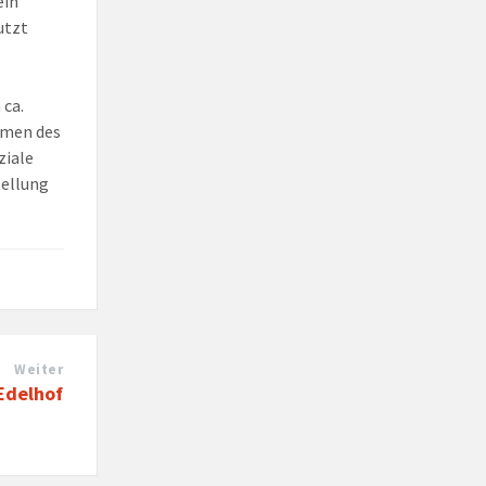
ein
utzt
 ca.
hmen des
ziale
tellung
Weiter
Edelhof