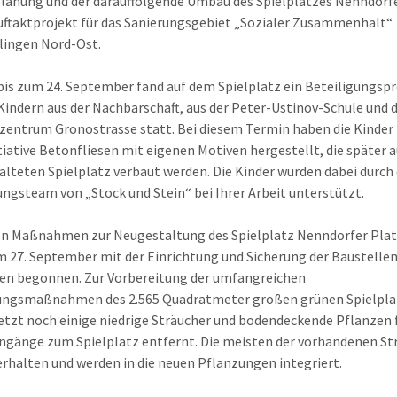
lanung und der darauffolgende Umbau des Spielplatzes Nenndorf
Auftaktprojekt für das Sanierungsgebiet „Sozialer Zusammenhalt“
lingen Nord-Ost.
bis zum 24. September fand auf dem Spielplatz ein Beteiligungsp
Kindern aus der Nachbarschaft, aus der Peter-Ustinov-Schule und
zentrum Gronostrasse statt. Bei diesem Termin haben die Kinder 
tiative Betonfliesen mit eigenen Motiven hergestellt, die später 
alteten Spielplatz verbaut werden. Die Kinder wurden dabei durch
ungsteam von „Stock und Stein“ bei Ihrer Arbeit unterstützt.
en Maßnahmen zur Neugestaltung des Spielplatz Nenndorfer Pla
 27. September mit der Einrichtung und Sicherung der Baustelle
en begonnen. Zur Vorbereitung der umfangreichen
ungsmaßnahmen des 2.565 Quadratmeter großen grünen Spielpla
etzt noch einige niedrige Sträucher und bodendeckende Pflanzen f
ngänge zum Spielplatz entfernt. Die meisten der vorhandenen St
erhalten und werden in die neuen Pflanzungen integriert.