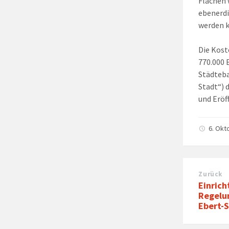
Flächen 
ebenerdi
werden 
Die Kost
770.000 
Städteb
Stadt“) 
und Eröf
6. Okt
Zurück
Einrich
Regelun
Ebert-