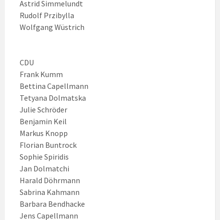
Astrid Simmelundt
Rudolf Przibylla
Wolfgang Wüstrich
CDU
Frank Kumm
Bettina Capellmann
Tetyana Dolmatska
Julie Schröder
Benjamin Keil
Markus Knopp
Florian Buntrock
Sophie Spiridis
Jan Dolmatchi
Harald Döhrmann
Sabrina Kahmann
Barbara Bendhacke
Jens Capellmann