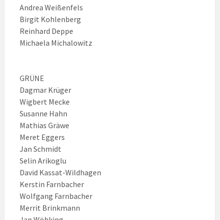
Andrea Weißenfels
Birgit Kohlenberg
Reinhard Deppe
Michaela Michalowitz
GRÜNE
Dagmar Krüger
Wigbert Mecke
Susanne Hahn
Mathias Gräwe
Meret Eggers
Jan Schmidt
Selin Arikoglu
David Kassat-Wildhagen
Kerstin Farnbacher
Wolfgang Farnbacher
Merrit Brinkmann
Jan Wöbking