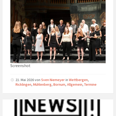
Screenshot
21. Mai 2026
von
Sven Niemeyer
in
Wettbergen
,
Ricklingen
,
Mühlenberg
,
Bornum
,
Allgemein
,
Termine