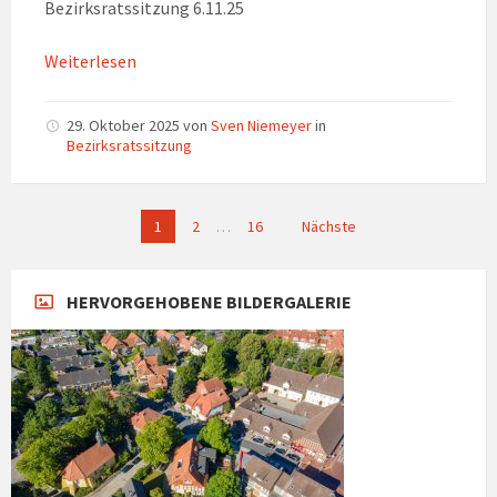
Bezirksratssitzung 6.11.25
Weiterlesen
29. Oktober 2025
von
Sven Niemeyer
in
Bezirksratssitzung
Seitennummerierung
1
2
…
16
Nächste
der
Beiträge
HERVORGEHOBENE BILDERGALERIE