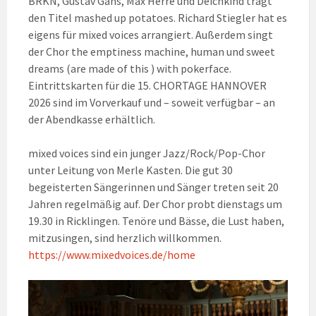
BRKN, Gustav Gans, Max Herre und Deichkind trägt
den Titel mashed up potatoes. Richard Stiegler hat es
eigens für mixed voices arrangiert. Außerdem singt
der Chor the emptiness machine, human und sweet
dreams (are made of this ) with pokerface.
Eintrittskarten für die 15. CHORTAGE HANNOVER
2026 sind im Vorverkauf und – soweit verfügbar – an
der Abendkasse erhältlich.
mixed voices sind ein junger Jazz/Rock/Pop-Chor
unter Leitung von Merle Kasten. Die gut 30
begeisterten Sängerinnen und Sänger treten seit 20
Jahren regelmäßig auf. Der Chor probt dienstags um
19.30 in Ricklingen. Tenöre und Bässe, die Lust haben,
mitzusingen, sind herzlich willkommen.
https://www.mixedvoices.de/home