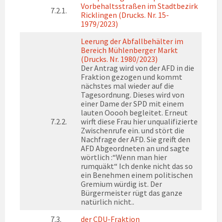
Vorbehaltsstraßen im Stadtbezirk
7.2.1.
Ricklingen (Drucks. Nr. 15-
1979/2023)
Leerung der Abfallbehälter im
Bereich Mühlenberger Markt
(Drucks. Nr. 1980/2023)
Der Antrag wird von der AFD in die
Fraktion gezogen und kommt
nächstes mal wieder auf die
Tagesordnung. Dieses wird von
einer Dame der SPD mit einem
lauten Ooooh begleitet. Erneut
7.2.2.
wirft diese Frau hier unqualifizierte
Zwischenrufe ein. und stört die
Nachfrage der AFD. Sie greift den
AFD Abgeordneten an und sagte
wörtlich :“Wenn man hier
rumquäkt“ Ich denke nicht das so
ein Benehmen einem politischen
Gremium würdig ist. Der
Bürgermeister rügt das ganze
natürlich nicht..
7.3.
der CDU-Fraktion