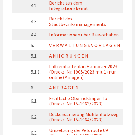
Bericht aus dem
4.2.
Integrationsbeirat
Bericht des
4.3.
Stadtbezirksmanagements
4.4.
Informationen über Bauvorhaben
5.
V E R W A L T U N G S V O R L A G E N
5.1.
A N H Ö R U N G E N
Luftreinhalteplan Hannover 2023
5.1.1.
(Drucks. Nr. 1905/2023 mit 1 (nur
online) Anlagen)
6.
A N F R A G E N
Freifläche Oberricklinger Tor
6.1.
(Drucks. Nr. 15-1963/2023)
Deckensanierung Mühlenholzweg
6.2.
(Drucks. Nr. 15-1964/2023)
Umsetzung der Veloroute 09
6.3.