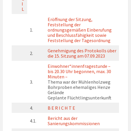
I
L
Eröffnung der Sitzung,
Feststellung der
1.
ordnungsgemäßen Einberufung
und Beschlussfähigkeit sowie
Feststellung der Tagesordnung
Genehmigung des Protokolls über
2.
die 15. Sitzung am 07.09.2023
Einwohner*innenfragestunde –
bis 20.30 Uhr begonnen, max. 30
Minuten –
3.
Thema war der Mühlenholzweg
Bohrproben ehemaliges Henze
Gelände
Geplante Flüchtlingsunterkunft
4.
B E R I C H T E
Bericht aus der
4.1.
Sanierungskommissionen