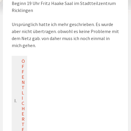
Beginn 19 Uhr Fritz Haake Saal im Stadtteilzentrum
Ricklingen
Ursprünglich hatte ich mehr geschrieben. Es wurde
aber nicht übertragen. obwohl es keine Probleme mit
dem Netz gab. von daher muss ich noch einmal in
mich gehen.
Ö
F
F
E
N
T
L
I
I.
C
H
E
R
T
E