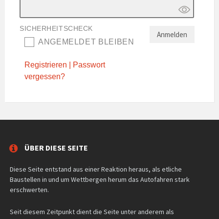
SICHERHEITSCHECK
ANGEMELDET BLEIBEN
Registrieren
|
Passwort
vergessen?
ÜBER DIESE SEITE
Diese Seite entstand aus einer Reaktion heraus, als etliche
Baustellen in und um Wettbergen herum das Autofahren stark
erschwerten.
Seit diesem Zeitpunkt dient die Seite unter anderem als