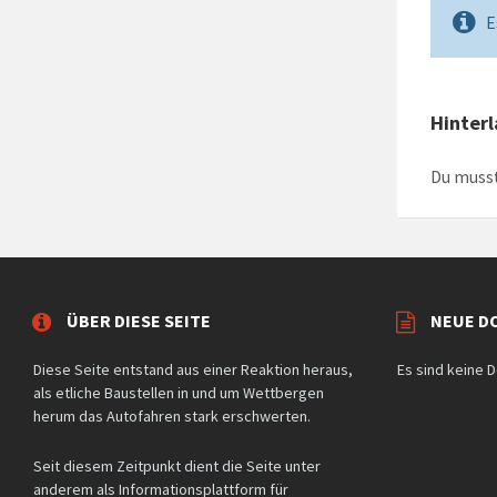
E
Hinter
Du muss
ÜBER DIESE SEITE
NEUE D
Diese Seite entstand aus einer Reaktion heraus,
Es sind keine
als etliche Baustellen in und um Wettbergen
herum das Autofahren stark erschwerten.
Seit diesem Zeitpunkt dient die Seite unter
anderem als Informationsplattform für