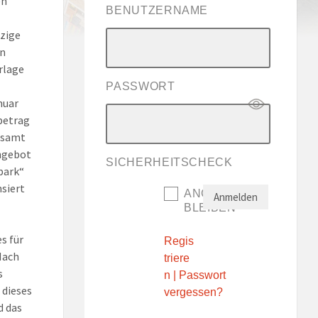
en
BENUTZERNAME
tzige
en
rlage
PASSWORT
nuar
rbetrag
gesamt
Angebot
SICHERHEITSCHECK
park“
siert
ANGEMELDET
BLEIBEN
s für
Regis
Nach
triere
s
n
|
Passwort
 dieses
vergessen?
d das