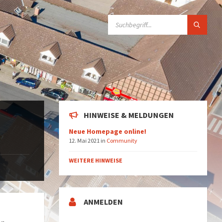
SUCHE:
HINWEISE & MELDUNGEN
Neue Homepage online!
12. Mai 2021
in
Community
WEITERE HINWEISE
ANMELDEN