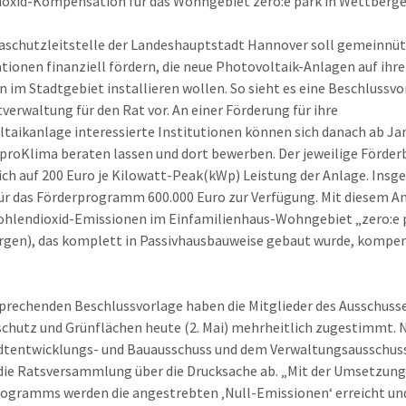
oxid-Kompensation für das Wohngebiet zero:e park in Wettberg
aschutzleitstelle der Landeshauptstadt Hannover soll gemeinnü
tionen finanziell fördern, die neue Photovoltaik-Anlagen auf ihr
 im Stadtgebiet installieren wollen. So sieht es eine Beschlussvo
tverwaltung für den Rat vor. An einer Förderung für ihre
taikanlage interessierte Institutionen können sich danach ab Ja
 proKlima beraten lassen und dort bewerben. Der jeweilige Förde
sich auf 200 Euro je Kilowatt-Peak(kWp) Leistung der Anlage. Ins
ür das Förderprogramm 600.000 Euro zur Verfügung. Mit diesem 
ohlendioxid-Emissionen im Einfamilienhaus-Wohngebiet „zero:e 
gen), das komplett in Passivhausbauweise gebaut wurde, kompen
prechenden Beschlussvorlage haben die Mitglieder des Ausschusse
hutz und Grünflächen heute (2. Mai) mehrheitlich zugestimmt. 
dtentwicklungs- und Bauausschuss und dem Verwaltungsausschus
ie Ratsversammlung über die Drucksache ab. „Mit der Umsetzung
ogramms werden die angestrebten ‚Null-Emissionen‘ erreicht un