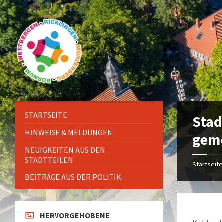
Zum
Überspringen
Überspringen
Zur
Inhalt
auf
auf
Fußzeile
springen
die
die
springen
linke
rechte
Seitenleiste
Seitenleiste
STARTSEITE
Stad
HINWEISE & MELDUNGEN
geme
NEUIGKEITEN AUS DEN
STADTTEILEN
Startseit
BEITRÄGE AUS DER POLITIK
HERVORGEHOBENE