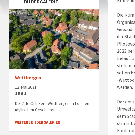
Kohlendi
BILDERGALERIE
Die Klim
Organisa
Gebäuden
der Stad
Photovol
2023 bei
beläuft 
stehen f
sollen K
Wettbergen
(Wettber
werden.
12. Mai 2021
1 Bild
Der ents
Der Alte Ortskern Wettbergen mit seinen
Umweltsc
idyllischen Geschäften
dem Sta
WEITERE BILDERGALERIEN
stimmt d
Förderpr