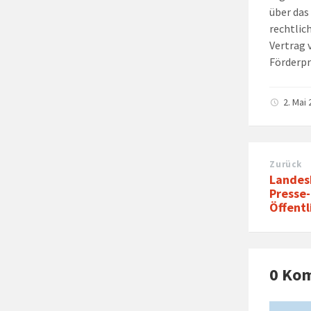
über das
rechtlic
Vertrag 
Förderp
2. Mai
Zurück
Landes
Presse
Öffentl
0 Ko