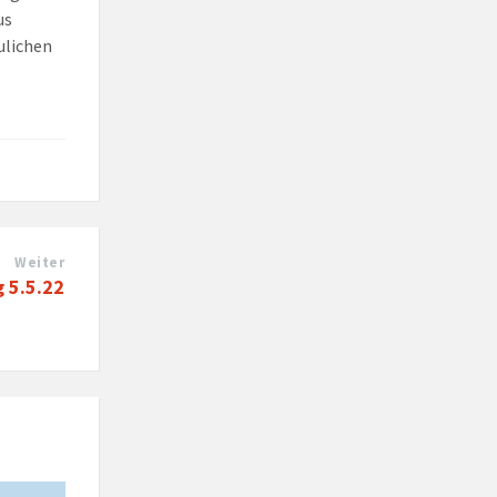
us
ulichen
Weiter
g 5.5.22