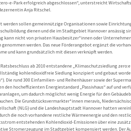
zero-e-Park erfolgreich abgeschlossen“, unterstreicht Wirtschaft
zernentin Anja Ritschel.
t werden sollen gemeinnützige Organisationen sowie Einrichtung
schulbildung dienen und die im Stadtgebiet Hannover ansässig sin
g kann nicht von privaten Hausbesitzer*innen oder Unternehmen
h genommen werden. Das neue Förderangebot ergänzt die vorha
e und kann grundsätzlich mit diesen verknüpft werden.
 Ratsbeschluss ab 2010 entstandene „Klimaschutzsiedlung zero:e
vollständig kohlendioxidfreie Siedlung konzipiert und gebaut word
“). Die rund 300 Einfamilien- und Reihenhäuser sowie der Superma
en den hocheffizienten Energiestandard „Passivhaus“ auf und ver
aranlagen, um dadurch möglichst wenig Energie für den Gebäudeb
auchen. Die Grundstücksvermarkter*innen meravis, Niedersächsis
llschaft (NLG) und die Landeshauptstadt Hannover hatten verein
 durch die noch vorhandene restliche Wärmeenergie und den restli
sstrom entstehenden Kohlendioxid-Emissionen über eine zusätz
tive Stromerzeugung im Stadtgebiet kompensiert werden. Der Au