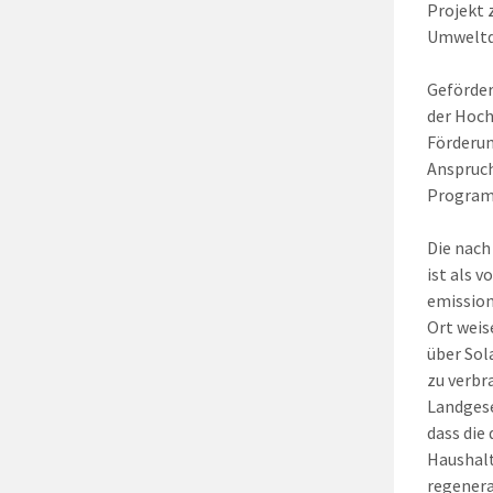
Projekt 
Umweltde
Geförder
der Hoch
Förderun
Anspruc
Programm
Die nach
ist als 
emission
Ort weis
über Sol
zu verbr
Landgese
dass die
Haushalt
regenera