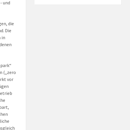
s- und
en, die
d. Die
 in
ndenen
 park“
en („zero
rkt vor
fügen
etrieb
che
bart,
chen
liche
sgleich