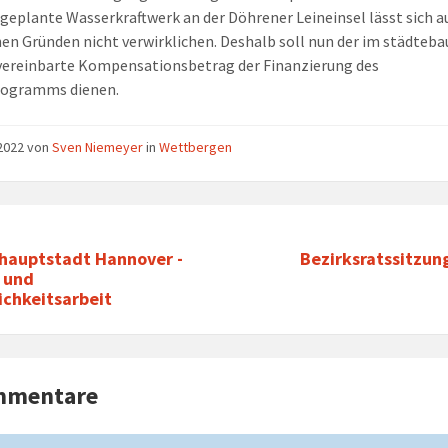
 geplante Wasserkraftwerk an der Döhrener Leineinsel lässt sich a
hen Gründen nicht verwirklichen. Deshalb soll nun der im städteba
vereinbarte Kompensationsbetrag der Finanzierung des
rogramms dienen.
 2022
von
Sven Niemeyer
in
Wettbergen
hauptstadt Hannover -
Bezirksratssitzun
- und
ichkeitsarbeit
mmentare