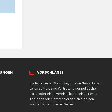
TUNGEN
VORSCHLÄGE?
Sie haben einen Vorschlag für eine News die wir
teilen sollten, sind Vertreter einer politischen
Partei oder eines Vereins, haben einen Fehler
gefunden oder interessieren sich für einen
Werbeplatz auf dieser Seite?