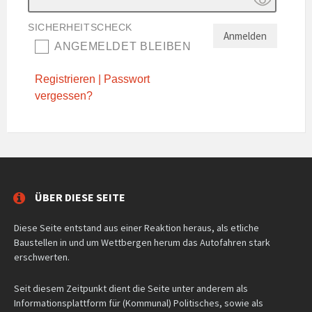
SICHERHEITSCHECK
ANGEMELDET BLEIBEN
Registrieren
|
Passwort
vergessen?
ÜBER DIESE SEITE
Diese Seite entstand aus einer Reaktion heraus, als etliche
Baustellen in und um Wettbergen herum das Autofahren stark
erschwerten.
Seit diesem Zeitpunkt dient die Seite unter anderem als
Informationsplattform für (Kommunal) Politisches, sowie als